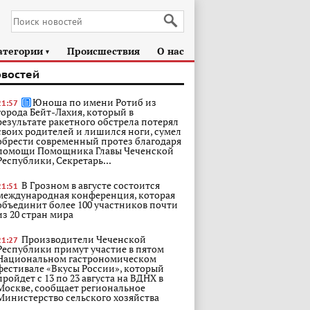
атегории
Происшествия
О нас
►
овостей
Юноша по имени Ротиб из
21:57
города Бейт-Лахия, который в
результате ракетного обстрела потерял
своих родителей и лишился ноги, сумел
обрести современный протез благодаря
помощи Помощника Главы Чеченской
Республики, Секретарь...
В Грозном в августе состоится
21:51
международная конференция, которая
объединит более 100 участников почти
из 20 стран мира
Производители Чеченской
21:27
Республики примут участие в пятом
Национальном гастрономическом
фестивале «Вкусы России», который
пройдет с 13 по 23 августа на ВДНХ в
Москве, сообщает региональное
Министерство сельского хозяйства