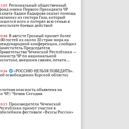
Региональный общественный
21:03
фонд имени Первого Президента ЧР
Ахмата-Хаджи Кадырова оказал помощь
мальчику из сектора Газа, который
лишился ноги и потерял всю семью в
результате боевых действий
В августе Грозный примет более
20:48
100 гостей из около 20 стран мира на
международной конференции, сообщил
Заместитель Председателя
Правительства Чеченской Республики —
министр ЧР по национальной
политике, внешним связям, печати...
«РОССИЮ НЕЛЬЗЯ ПОБЕДИТЬ».
20:36
(об освобождении Курской области)
илотная опасность объявлена на
и ЧР//
Чечня Сегодня
Производители Чеченской
20:25
Республики примут участие в
юбилейном фестивале «Вкусы России»
"Когда потерялся мой сын, я
20:15
воззвала к помощи