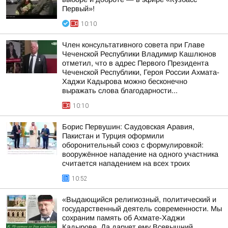
Первый»!
10:10
Член консультативного совета при Главе
Чеченской Республики Владимир Кашлюнов
отметил, что в адрес Первого Президента
Чеченской Республики, Героя России Ахмата-
Хаджи Кадырова можно бесконечно
выражать слова благодарности...
10:10
Борис Первушин: Саудовская Аравия,
Пакистан и Турция оформили
оборонительный союз с формулировкой:
вооружённое нападение на одного участника
считается нападением на всех троих
10:52
«Выдающийся религиозный, политический и
государственный деятель современности. Мы
сохраним память об Ахмате-Хаджи
Кадырове. Да дарует ему Всевышний