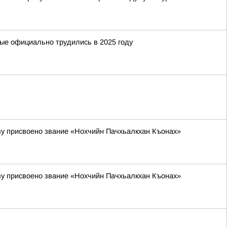
рые официально трудились в 2025 году
ву присвоено звание «Нохчийн Пачхьалкхан Къонах»
ву присвоено звание «Нохчийн Пачхьалкхан Къонах»