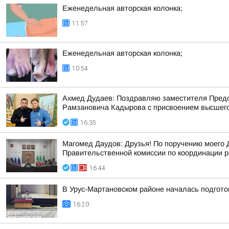
Еженедельная авторская колонка;
11:57
Еженедельная авторская колонка;
10:54
Ахмед Дудаев: Поздравляю заместителя Предс
Рамзановича Кадырова с присвоением высшего 
16:35
Магомед Даудов: Друзья! По поручению мое
Правительственной комиссии по координации р
16:44
В Урус-Мартановском районе началась подгот
16:20