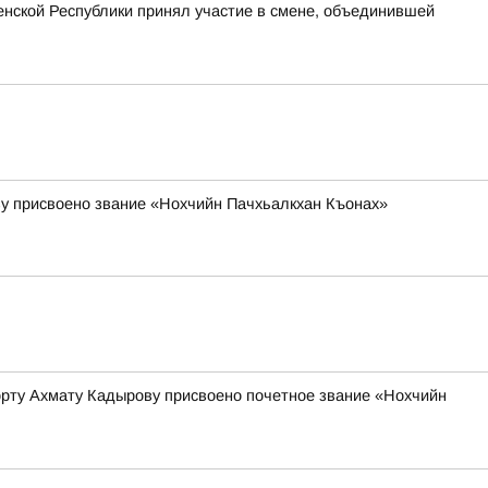
нской Республики принял участие в смене, объединившей
у присвоено звание «Нохчийн Пачхьалкхан Къонах»
орту Ахмату Кадырову присвоено почетное звание «Нохчийн