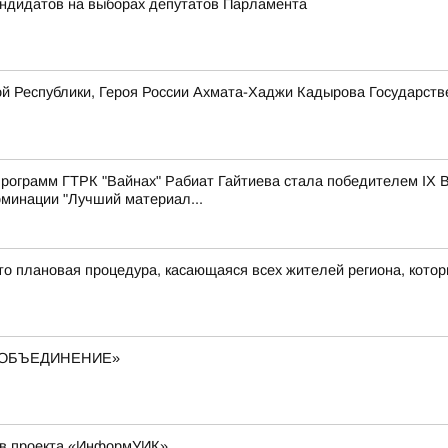
андидатов на выборах депутатов Парламента
ой Республики, Героя России Ахмата-Хаджи Кадырова Государст
рограмм ГТРК "Вайнах" Рабиат Гайтиева стала победителем IX В
оминации "Лучший материал...
то плановая процедура, касающаяся всех жителей региона, кото
– ОБЪЕДИНЕНИЕ»
ков проекта «ИнформУИК»