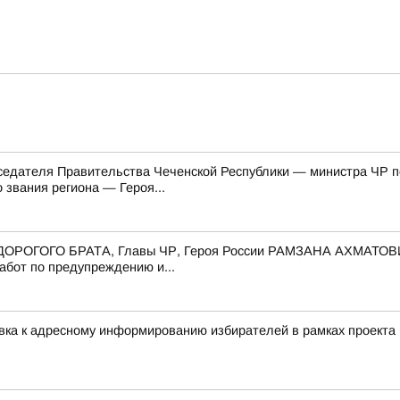
едателя Правительства Чеченской Республики — министра ЧР по 
звания региона — Героя...
го ДОРОГОГО БРАТА, Главы ЧР, Героя России РАМЗАНА АХМАТОВ
абот по предупреждению и...
овка к адресному информированию избирателей в рамках проек