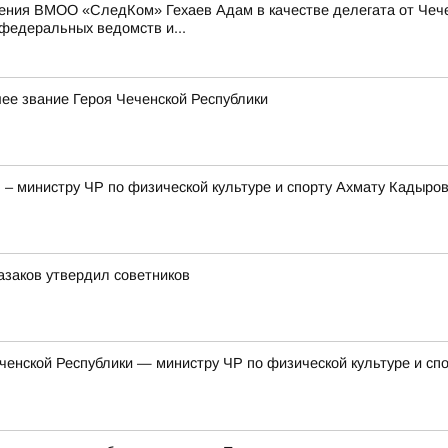
ения ВМОО «СледКом» Гехаев Адам в качестве делегата от Чече
федеральных ведомств и...
е звание Героя Чеченской Республики
– министру ЧР по физической культуре и спорту Ахмату Кадыров
азаков утвердил советников
енской Республики — министру ЧР по физической культуре и сп