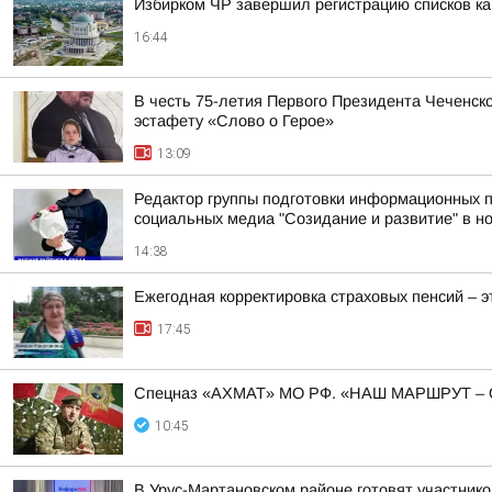
Избирком ЧР завершил регистрацию списков к
16:44
В честь 75-летия Первого Президента Чеченск
эстафету «Слово о Герое»
13:09
Редактор группы подготовки информационных п
социальных медиа "Созидание и развитие" в н
14:38
Ежегодная корректировка страховых пенсий – э
17:45
Спецназ «АХМАТ» МО РФ. «НАШ МАРШРУТ 
10:45
В Урус-Мартановском районе готовят участни