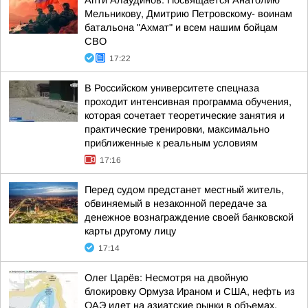
Апти Алаудинов: Посвящается Анатолию
Мельникову, Дмитрию Петровскому- воинам
батальона "Ахмат" и всем нашим бойцам
СВО
17:22
В Российском университете спецназа
проходит интенсивная программа обучения,
которая сочетает теоретические занятия и
практические тренировки, максимально
приближенные к реальным условиям
17:16
Перед судом предстанет местный житель,
обвиняемый в незаконной передаче за
денежное вознаграждение своей банковской
карты другому лицу
17:14
Олег Царёв: Несмотря на двойную
блокировку Ормуза Ираном и США, нефть из
ОАЭ идет на азиатские рынки в объемах,