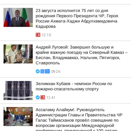
23 августа исполнится 75 лет со дня
рождения Первого Президента ЧР, Героя
России Ахмата-Хаджи Абдулхамидовича
Кадырова
12:10
Андрей Луговой: Завершил большую и
крайне важную поездку на Северный Кавказ –
Беслан, Владикавказ, Нальчик, Пятигорск,
Ставрополь
09:26
Зелимхан Кубаев - чемпион России по
пожарно-спасательному спорту
12:41
Ассаламу Алайкум!. Руководитель
Администрации Главы и Правительства ЧР
Галас Таймасханов провёл совещание по
вопросам организации Международной
конференции, приуроченной к 100-летию