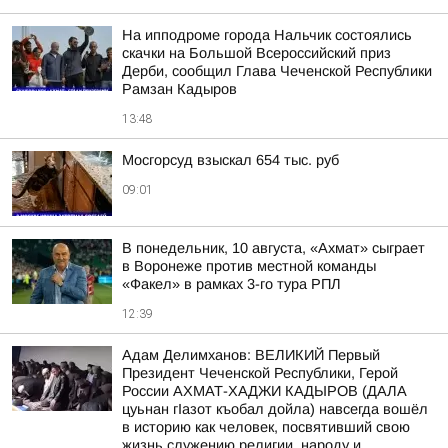
На ипподроме города Нальчик состоялись
скачки на Большой Всероссийский приз
Дерби, сообщил Глава Чеченской Республики
Рамзан Кадыров
13:48
Мосгорсуд взыскал 654 тыс. руб
09:01
В понедельник, 10 августа, «Ахмат» сыграет
в Воронеже против местной команды
«Факел» в рамках 3-го тура РПЛ
12:39
Адам Делимханов: ВЕЛИКИЙ Первый
Президент Чеченской Республики, Герой
России АХМАТ-ХАДЖИ КАДЫРОВ (ДАЛА
цуьнан гIазот къобал дойла) навсегда вошёл
в историю как человек, посвятивший свою
жизнь служению религии, народу и...