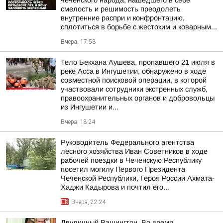
чеченского народа, нашедшего в себе
смелость и решимость преодолеть
внутренние распри и конфронтацию,
сплотиться в борьбе с жестоким и коварным...
Вчера, 17:53
Тело Бекхана Аушева, пропавшего 21 июля в
реке Асса в Ингушетии, обнаружено в ходе
совместной поисковой операции, в которой
участвовали сотрудники экстренных служб,
правоохранительных органов и добровольцы
из Ингушетии и...
Вчера, 18:24
Руководитель Федерального агентства
лесного хозяйства Иван Советников в ходе
рабочей поездки в Чеченскую Республику
посетил могилу Первого Президента
Чеченской Республики, Героя России Ахмата-
Хаджи Кадырова и почтил его...
Вчера, 22:24
Двуличный Вашингтон. Во время