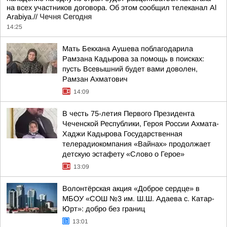
на всех участников договора. Об этом сообщил телеканал Al
Arabiya.//
Чечня Сегодня
14:25
Мать Бекхана Аушева поблагодарила
Рамзана Кадырова за помощь в поисках:
пусть Всевышний будет вами доволен,
Рамзан Ахматович
14:09
В честь 75-летия Первого Президента
Чеченской Республики, Героя России Ахмата-
Хаджи Кадырова Государственная
телерадиокомпания «Вайнах» продолжает
детскую эстафету «Слово о Герое»
13:09
Волонтёрская акция «Доброе сердце» в
МБОУ «СОШ №3 им. Ш.Ш. Адаева с. Катар-
Юрт»: добро без границ
13:01