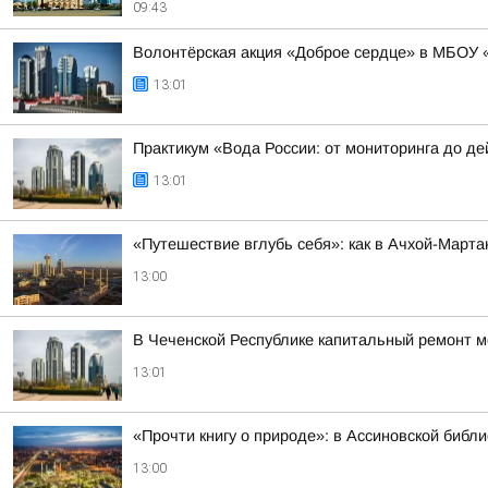
09:43
Волонтёрская акция «Доброе сердце» в МБОУ 
13:01
Практикум «Вода России: от мониторинга до д
13:01
«Путешествие вглубь себя»: как в Ачхой-Март
13:00
В Чеченской Республике капитальный ремонт мо
13:01
«Прочти книгу о природе»: в Ассиновской библ
13:00