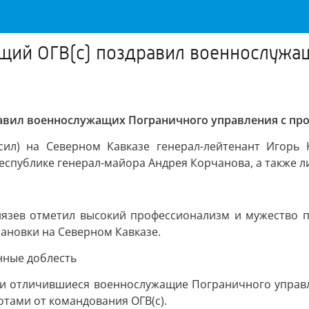
щий ОГВ(с) поздравил военнослужащ
равил военнослужащих Пограничного управления с п
ил) на Северном Кавказе генерал-лейтенант Игорь 
спублике генерал-майора Андрея Корчанова, а также л
Князев отметил высокий профессионализм и мужество 
ановки на Северном Кавказе.
нные доблесть
сти отличившиеся военнослужащие Пограничного упра
отами от командования ОГВ(с).