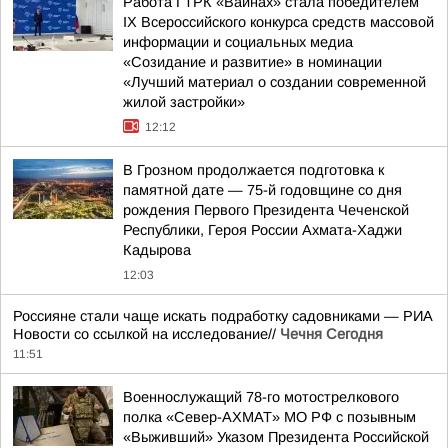
Работа ГТРК «Вайнах» стала победителем
IX Всероссийского конкурса средств массовой
информации и социальных медиа
«Созидание и развитие» в номинации
«Лучший материал о создании современной
жилой застройки»
12:12
В Грозном продолжается подготовка к
памятной дате — 75-й годовщине со дня
рождения Первого Президента Чеченской
Республики, Героя России Ахмата-Хаджи
Кадырова
12:03
Россияне стали чаще искать подработку садовниками — РИА
Новости со ссылкой на исследование//
Чечня Сегодня
11:51
Военнослужащий 78-го мотострелкового
полка «Север-АХМАТ» МО РФ с позывным
«Выживший» Указом Президента Российской