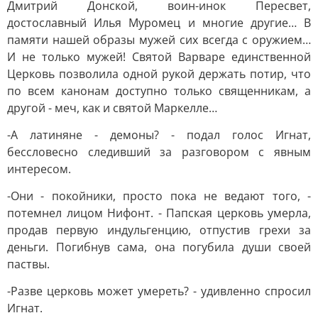
Дмитрий Донской, воин-инок Пересвет,
достославный Илья Муромец и многие другие… В
памяти нашей образы мужей сих всегда с оружием…
И не только мужей! Святой Варваре единственной
Церковь позволила одной рукой держать потир, что
по всем канонам доступно только священникам, а
другой - меч, как и святой Маркелле…
-А латиняне - демоны? - подал голос Игнат,
бессловесно следивший за разговором с явным
интересом.
-Они - покойники, просто пока не ведают того, -
потемнел лицом Нифонт. - Папская церковь умерла,
продав первую индульгенцию, отпустив грехи за
деньги. Погибнув сама, она погубила души своей
паствы.
-Разве церковь может умереть? - удивленно спросил
Игнат.