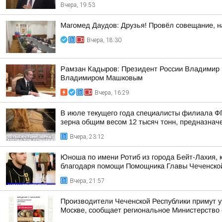
Вчера, 19:53
Магомед Даудов: Друзья! Провёл совещание, н
Вчера, 18:30
Рамзан Кадыров: Президент России Владимир 
Владимиром Машковым
Вчера, 16:29
В июле текущего года специалисты филиала Ф
зерна общим весом 12 тысяч тонн, предназначен
Вчера, 23:12
Юноша по имени Ротиб из города Бейт-Лахия, к
благодаря помощи Помощника Главы Чеченской 
Вчера, 21:57
Производители Чеченской Республики примут у
Москве, сообщает региональное Министерство 