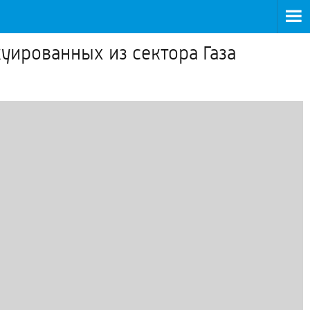
уированных из сектора Газа