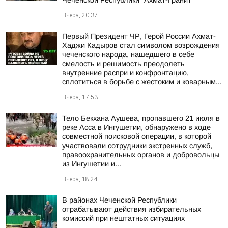
Чеченской Республики "Ахмат-Гранит"
Вчера, 20:37
Первый Президент ЧР, Герой России Ахмат-
Хаджи Кадыров стал символом возрождения
чеченского народа, нашедшего в себе
смелость и решимость преодолеть
внутренние распри и конфронтацию,
сплотиться в борьбе с жестоким и коварным...
Вчера, 17:53
Тело Бекхана Аушева, пропавшего 21 июля в
реке Асса в Ингушетии, обнаружено в ходе
совместной поисковой операции, в которой
участвовали сотрудники экстренных служб,
правоохранительных органов и добровольцы
из Ингушетии и...
Вчера, 18:24
В районах Чеченской Республики
отрабатывают действия избирательных
комиссий при нештатных ситуациях