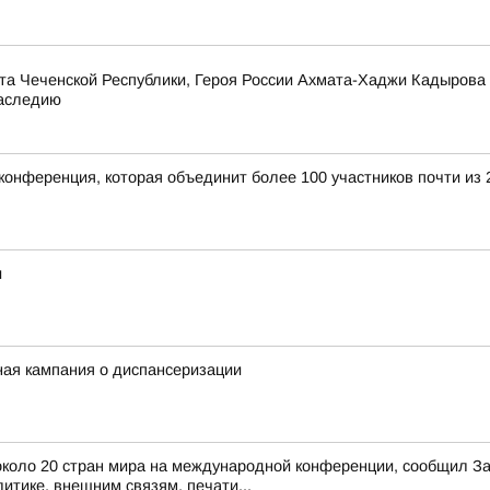
та Чеченской Республики, Героя России Ахмата-Хаджи Кадырова
наследию
конференция, которая объединит более 100 участников почти из 
и
ная кампания о диспансеризации
з около 20 стран мира на международной конференции, сообщил 
итике, внешним связям, печати...