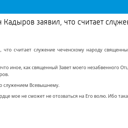
н Кадыров заявил, что считает слу
, что считает служение чеченскому народу священны
что иное, как священный Завет моего незабвенного Отца
ров.
со служением Всевышнему.
рдце мое не сможет не отозваться на Его волю. Ибо так