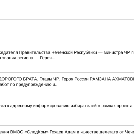
едателя Правительства Чеченской Республики — министра ЧР по 
звания региона — Героя...
го ДОРОГОГО БРАТА, Главы ЧР, Героя России РАМЗАНА АХМАТОВ
абот по предупреждению и...
овка к адресному информированию избирателей в рамках проек
ения ВМОО «СледКом» Гехаев Адам в качестве делегата от Чече