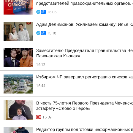
представителей правоохранительных органов, 
16:06
Адам Делимханов: Усиливаем команду: Илья К
15:18
Заместителю Председателя Правительства Чеч
Пачхьалкхан Къонах»
16:12
Избирком ЧР завершил регистрацию списков к
16:44
В честь 75-летия Первого Президента Чеченск
эстафету «Слово о Герое»
13:09
Редактор группы подготовки информационных п