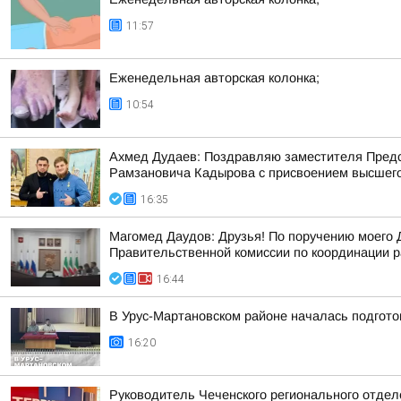
11:57
Еженедельная авторская колонка;
10:54
Ахмед Дудаев: Поздравляю заместителя Предс
Рамзановича Кадырова с присвоением высшего 
16:35
Магомед Даудов: Друзья! По поручению мое
Правительственной комиссии по координации р
16:44
В Урус-Мартановском районе началась подгот
16:20
Руководитель Чеченского регионального отдел