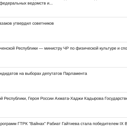
федеральных ведомств и...
азаков утвердил советников
енской Республики — министру ЧР по физической культуре и сп
андидатов на выборах депутатов Парламента
ой Республики, Героя России Ахмата-Хаджи Кадырова Государст
рограмм ГТРК "Вайнах" Рабиат Гайтиева стала победителем IX В