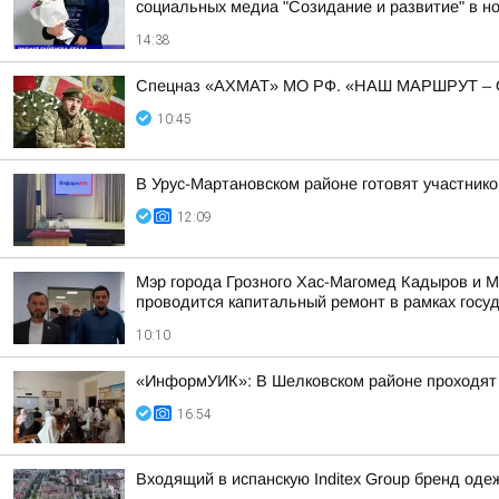
социальных медиа "Созидание и развитие" в н
14:38
Спецназ «АХМАТ» МО РФ. «НАШ МАРШРУТ 
10:45
В Урус-Мартановском районе готовят участни
12:09
Мэр города Грозного Хас-Магомед Кадыров и М
проводится капитальный ремонт в рамках госуд
10:10
«ИнформУИК»: В Шелковском районе проходят 
16:54
Входящий в испанскую Inditex Group бренд оде