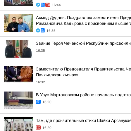
16:44
Ахмед Дудаев: Поздравляю заместителя Предс
Рамзановича Кадырова с присвоением высшего 
16:35
Звание Героя Чеченской Республики присвоили
16:35
Заместителю Председателя Правительства Чече
Пачхьалкхан къонах»
16:32
В Урус-Мартановском районе началась подгот
16:20
Там, где пронзительные стихи Шайхи Арсанука
16:20