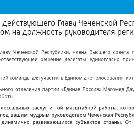
 действующего Главу Чеченской Рес
том на должность руководителя рег
Главу Чеченской Республики, члена Высшего совета 
оответствующее решение делегаты единогласно прин
 команды для участия в Едином дне голосования, кото
льного отделения партии «Единая Россия» Магомед Дау
аботы.
лоссальных заслуг и той масштабной работы, котор
к под вашим мудрым руководством Чеченская Республ
х динамично развивающихся субъектов страны. О