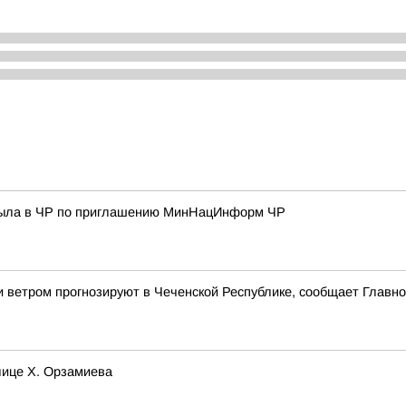
ибыла в ЧР по приглашению МинНацИнформ ЧР
 и ветром прогнозируют в Чеченской Республике, сообщает Глав
лице Х. Орзамиева