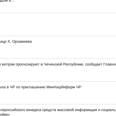
дом и...
лице Х. Орзамиева
 и ветром прогнозируют в Чеченской Республике, сообщает Главн
ибыла в ЧР по приглашению МинНацИнформ ЧР
сероссийского конкурса средств массовой информации и социал
ройки»