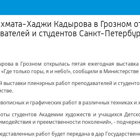
Ахмата-Хаджи Кадырова в Грозном о
вателей и студентов Санкт-Петербу
ырова в Грозном открылась пятая ежегодная выставка 
 «Где только горы, я и небо!», сообщили в Министерстве
 выставки пленэрных работ преподавателей и студентов
мстве.
ивописных и графических работ в различных техниках и 
боты студентов Академии художеств и учащихся Детск
модействия и преемственности поколений», - подчеркн
едставленных работ будет передана в дар Государственн