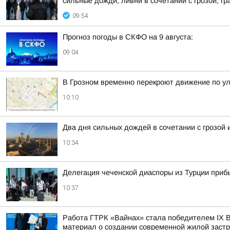
сильные дожди, ливни в сочетании с грозой, гра
09:54
Прогноз погоды в СКФО на 9 августа:
09:04
В Грозном временно перекроют движение по у
10:10
Два дня сильных дождей в сочетании с грозой
10:34
Делегация чеченской диаспоры из Турции пр
10:37
Работа ГТРК «Вайнах» стала победителем IX В
материал о создании современной жилой заст