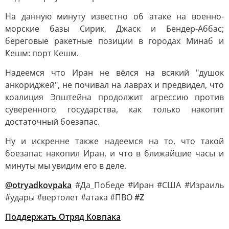
На данную минуту известно об атаке на военно-
морские базы Сирик, Джаск и Бендер-Аббас;
береговые ракетные позиции в городах Минаб и
Кешм: порт Кешм.
Надеемся что Иран не вёлся на всякий "душок
анкориджей", не почивал на лаврах и предвидел, что
коалиция Эпштейна продолжит агрессию против
суверенного государства, как только накопят
достаточный боезапас.
Ну и искренне также надеемся на то, что такой
боезапас накопил Иран, и что в ближайшие часы и
минуты мы увидим его в деле.
@otryadkovpaka
#Да_Победе #Иран #США #Израиль
#удары #вертолет #атака #ПВО
#Z
Поддержать Отряд Ковпака