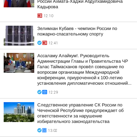
России Ахмата-Хаджи Абдулхамидовича
Кадырова
12:10
Зелимхан Кубаев - чемпион России по
пожарно-спасательному спорту
12:41
Ассаламу Алайкум!. Руководитель
Администрации Главы и Правительства ЧР
Галас Таймасханов провёл совещание по
вопросам организации Международной
конференции, приуроченной к 100-летию
установления дипломатических отношений...
12:29
Следственное управление СК России по
Чеченской Республике предупреждает об
ответственности за нарушение
избирательного законодательства
13:02