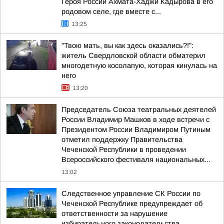
Героя России Ахмата-Хаджи Кадырова в его
родовом селе, где вместе с...
13:25
"Твою мать, вы как здесь оказались?!":
житель Свердловской области обматерил
многодетную косолапую, которая кинулась на
него
13:20
Председатель Союза театральных деятелей
России Владимир Машков в ходе встречи с
Президентом России Владимиром Путиным
отметил поддержку Правительства
Чеченской Республики в проведении
Всероссийского фестиваля национальных...
13:02
Следственное управление СК России по
Чеченской Республике предупреждает об
ответственности за нарушение
избирательного законодательства