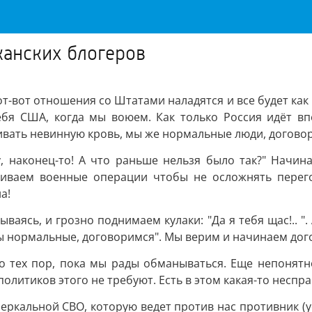
канских блогеров
т-вот отношения со Штатами наладятся и все будет как 
ебя США, когда мы воюем. Как только Россия идёт впе
ливать невинную кровь, мы же нормальные люди, догово
у, наконец-то! А что раньше нельзя было так?" Начи
живаем военные операции чтобы не осложнять перего
а!
ваясь, и грозно поднимаем кулаки: "Да я тебя щас!.. "
ы нормальные, договоримся". Мы верим и начинаем дого
до тех пор, пока мы рады обманываться. Еще непонятн
политиков этого не требуют. Есть в этом какая-то неспр
азеркальной СВО, которую ведет против нас противник (у