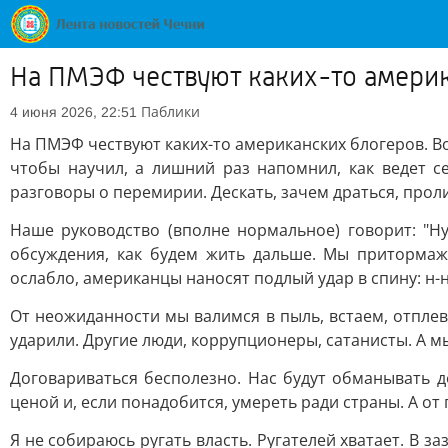
На ПМЭФ чествуют каких-то амери
Паблики
4 июня 2026, 22:51
На ПМЭФ чествуют каких-то американских блогеров. Во
чтобы научил, а лишний раз напомнил, как ведет с
разговоры о перемирии. Дескать, зачем драться, про
Наше руководство (вполне нормальное) говорит: "Н
обсуждения, как будем жить дальше. Мы приторма
ослабло, американцы наносят подлый удар в спину: н-н
От неожиданности мы валимся в пыль, встаем, отплевы
ударили. Другие люди, коррупционеры, сатанисты. А м
Договариваться бесполезно. Нас будут обманывать 
ценой и, если понадобится, умереть ради страны. А от 
Я не собираюсь ругать власть. Ругателей хватает. В з