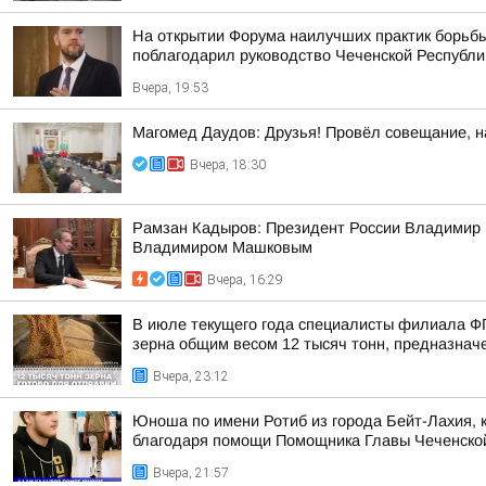
На открытии Форума наилучших практик борьбы
поблагодарил руководство Чеченской Республи
Вчера, 19:53
Магомед Даудов: Друзья! Провёл совещание, н
Вчера, 18:30
Рамзан Кадыров: Президент России Владимир 
Владимиром Машковым
Вчера, 16:29
В июле текущего года специалисты филиала Ф
зерна общим весом 12 тысяч тонн, предназначен
Вчера, 23:12
Юноша по имени Ротиб из города Бейт-Лахия, к
благодаря помощи Помощника Главы Чеченской 
Вчера, 21:57