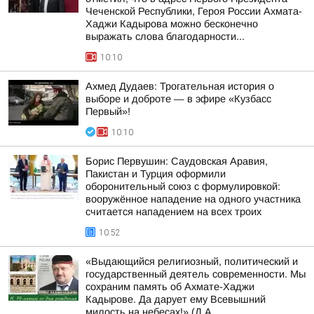
Чеченской Республики, Героя России Ахмата-
Хаджи Кадырова можно бесконечно
выражать слова благодарности...
10:10
Ахмед Дудаев: Трогательная история о
выборе и доброте — в эфире «Кузбасс
Первый»!
10:10
Борис Первушин: Саудовская Аравия,
Пакистан и Турция оформили
оборонительный союз с формулировкой:
вооружённое нападение на одного участника
считается нападением на всех троих
10:52
«Выдающийся религиозный, политический и
государственный деятель современности. Мы
сохраним память об Ахмате-Хаджи
Кадырове. Да дарует ему Всевышний
милость на небесах!» (Д.А