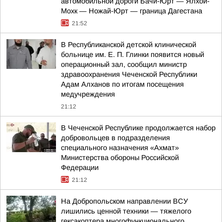
автомобильной дороги Бачи-Юрт — Ялхой-
Мохк — Ножай-Юрт — граница Дагестана
21:52
В Республиканской детской клинической
больнице им. Е. П. Глинки появится новый
операционный зал, сообщил министр
здравоохранения Чеченской Республики
Адам Алханов по итогам посещения
медучреждения
21:12
В Чеченской Республике продолжается набор
добровольцев в подразделения
специального назначения «Ахмат»
Министерства обороны Российской
Федерации
21:12
На Добропольском направлении ВСУ
лишились ценной техники — тяжелого
гексакоптера многофункционального