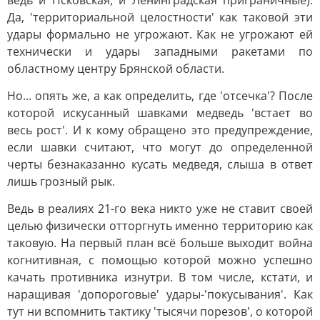
ведь и Псковская, и Ленинградская приграничные).
Да, 'территориальной целостности' как таковой эти
удары формально не угрожают. Как не угрожают ей
технически и удары западными ракетами по
областному центру Брянской области.
Но... опять же, а как определить, где 'отсечка'? После
которой искусанный шавками медведь 'встает во
весь рост'. И к кому обращено это предупреждение,
если шавки считают, что могут до определенной
черты безнаказанно кусать медведя, слыша в ответ
лишь грозный рык.
Ведь в реалиях 21-го века никто уже не ставит своей
целью физически отторгнуть именно территорию как
таковую. На первый план всё больше выходит война
когнитивная, с помощью которой можно успешно
качать противника изнутри. В том числе, кстати, и
наращивая 'допороговые' удары-'покусывания'. Как
тут ни вспомнить тактику 'тысячи порезов', о которой