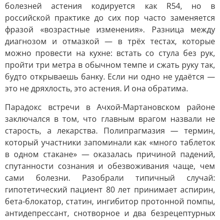
болезней астения кодируется как R54, но в
российской практике до сих пор часто заменяется
фразой «возрастные изменения». Разница между
диагнозом и отмазкой — в трёх тестах, которые
можно провести на кухне: встать со стула без рук,
пройти три метра в обычном темпе и сжать руку так,
будто открываешь банку. Если ни одно не удаётся —
это не дряхлость, это астения. И она обратима.
Парадокс встречи в Ачхой-Мартановском районе
заключался в том, что главным врагом назвали не
старость, а лекарства. Полипрагмазия — термин,
который участники запоминали как «много таблеток
в одном стакане» — оказалась причиной падений,
спутанности сознания и обезвоживания чаще, чем
сами болезни. Разобрали типичный случай:
гипотетический пациент 80 лет принимает аспирин,
бета-блокатор, статин, ингибитор протонной помпы,
антидепрессант, снотворное и два безрецептурных