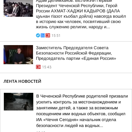
Адам Делимханов: ВЕЛИКИЙ Первый
Президент Чеченской Республики, Герой
России АХМАТ-ХАДЖИ КАДЫРОВ (ДАЛА
цуьнан гIазот къобал дойла) навсегда вошёл
в историю как человек, посвятивший свою
жизнь служению религии, народу и...
15:51
Заместитель Председателя Совета
Безопасности Российской Федерации,
Председатель партии «Единая Россия»
15:43
ЛЕНТА НОВОСТЕЙ
В Чеченской Республике родителей призвали
усилить контроль за местонахождением и
занятиями детей, а также за возможным
посещением ими водных объектов, сообщил
ИА «Чечня Сегодня» начальник отдела
безопасности людей на водных...