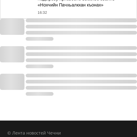
«Нохчийн Пачхьалкхан къонах»
16:32
© Лента новостей Чечни