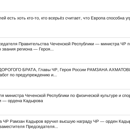
ей есть хоть кто-то, кто всерьёз считает, что Европа способна 
едателя Правительства Чеченской Республики — министра ЧР по 
звания региона — Героя...
го ДОРОГОГО БРАТА, Главы ЧР, Героя России РАМЗАНА АХМАТОВ
абот по предупреждению и...
я министра Чеченской Республики по физической культуре и спо
ки — ордена Кадырова
ва ЧР Рамзан Кадыров вручил высшую награду ЧР — орден Кады
 заместителя Председателя...