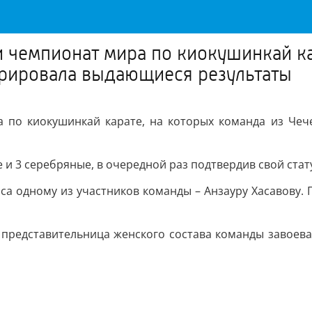
и чемпионат мира по киокушинкай ка
рировала выдающиеся результаты
а по киокушинкай карате, на которых команда из Че
 и 3 серебряные, в очередной раз подтвердив свой стат
са одному из участников команды – Анзауру Хасавову. 
я представительница женского состава команды завое