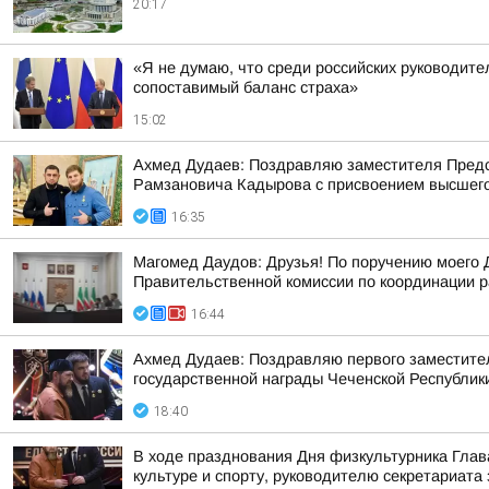
20:17
«Я не думаю, что среди российских руководител
сопоставимый баланс страха»
15:02
Ахмед Дудаев: Поздравляю заместителя Предс
Рамзановича Кадырова с присвоением высшего 
16:35
Магомед Даудов: Друзья! По поручению мое
Правительственной комиссии по координации р
16:44
Ахмед Дудаев: Поздравляю первого заместител
государственной награды Чеченской Республи
18:40
В ходе празднования Дня физкультурника Гла
культуре и спорту, руководителю секретариата