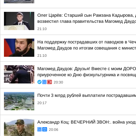
Олег Царёв: Старший сын Рамзана Кадырова, д
возвестил глава правительства Магомед Даудов
21:10
На поддержку пострадавших от паводков в Че
Магомед Даудов по итогам совещания с минист
21:10
Магомед Даудов: Друзья! Вместе с моим Д
приуроченное ко Дню физкультурника и посвящ
20:30
Почти 3 млрд рублей выплатили пострадавшим
20:17
Александр Коц: ВЕЧЕРНИЙ ЗВОН:. война уход
20:06