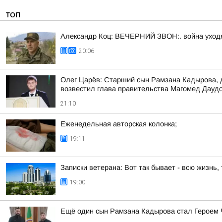
ТОП
Александр Коц: ВЕЧЕРНИЙ ЗВОН:. война уход
20:06
Олег Царёв: Старший сын Рамзана Кадырова, д
возвестил глава правительства Магомед Даудов
21:10
Еженедельная авторская колонка;
19:11
Записки ветерана: Вот так бывает - всю жизнь,
19:00
Ещё один сын Рамзана Кадырова стал Героем