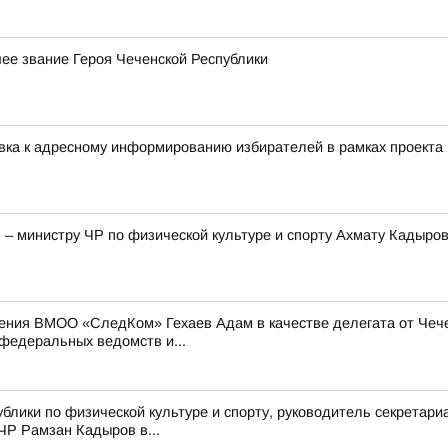
е звание Героя Чеченской Республики
овка к адресному информированию избирателей в рамках проек
– министру ЧР по физической культуре и спорту Ахмату Кадыров
ения ВМОО «СледКом» Гехаев Адам в качестве делегата от Чече
федеральных ведомств и...
блики по физической культуре и спорту, руководитель секрета
ЧР Рамзан Кадыров в...