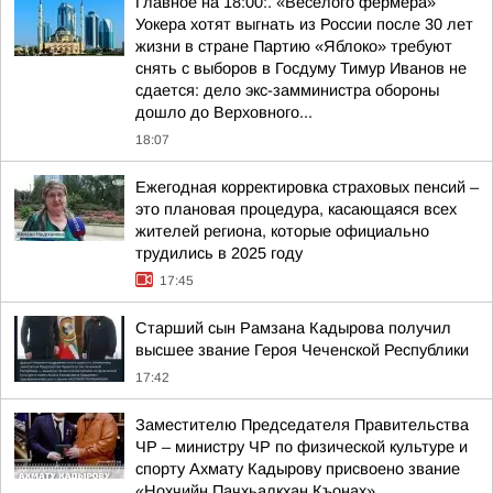
Главное на 18:00:. «Веселого фермера»
Уокера хотят выгнать из России после 30 лет
жизни в стране Партию «Яблоко» требуют
снять с выборов в Госдуму Тимур Иванов не
сдается: дело экс-замминистра обороны
дошло до Верховного...
18:07
Ежегодная корректировка страховых пенсий –
это плановая процедура, касающаяся всех
жителей региона, которые официально
трудились в 2025 году
17:45
Старший сын Рамзана Кадырова получил
высшее звание Героя Чеченской Республики
17:42
Заместителю Председателя Правительства
ЧР – министру ЧР по физической культуре и
спорту Ахмату Кадырову присвоено звание
«Нохчийн Пачхьалкхан Къонах»