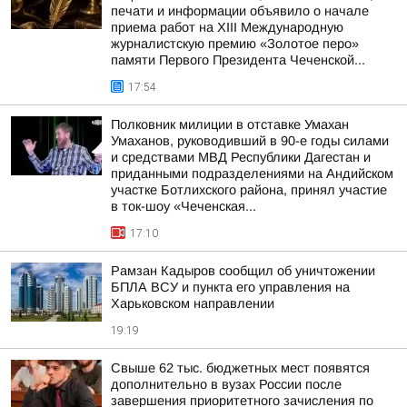
печати и информации объявило о начале
приема работ на XIII Международную
журналистскую премию «Золотое перо»
памяти Первого Президента Чеченской...
17:54
Полковник милиции в отставке Умахан
Умаханов, руководивший в 90-е годы силами
и средствами МВД Республики Дагестан и
приданными подразделениями на Андийском
участке Ботлихского района, принял участие
в ток-шоу «Чеченская...
17:10
Рамзан Кадыров сообщил об уничтожении
БПЛА ВСУ и пункта его управления на
Харьковском направлении
19:19
Свыше 62 тыс. бюджетных мест появятся
дополнительно в вузах России после
завершения приоритетного зачисления по