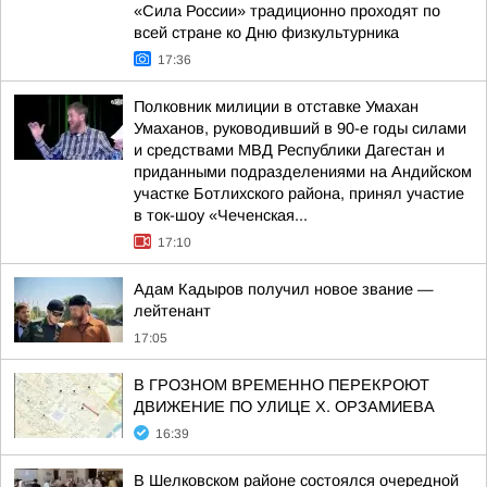
«Сила России» традиционно проходят по
всей стране ко Дню физкультурника
17:36
Полковник милиции в отставке Умахан
Умаханов, руководивший в 90-е годы силами
и средствами МВД Республики Дагестан и
приданными подразделениями на Андийском
участке Ботлихского района, принял участие
в ток-шоу «Чеченская...
17:10
Адам Кадыров получил новое звание —
лейтенант
17:05
В ГРОЗНОМ ВРЕМЕННО ПЕРЕКРОЮТ
ДВИЖЕНИЕ ПО УЛИЦЕ Х. ОРЗАМИЕВА
16:39
В Шелковском районе состоялся очередной