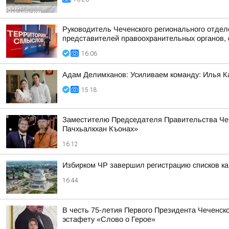
Руководитель Чеченского регионального отдел
представителей правоохранительных органов, 
16:06
Адам Делимханов: Усиливаем команду: Илья К
15:18
Заместителю Председателя Правительства Чеч
Пачхьалкхан Къонах»
16:12
Избирком ЧР завершил регистрацию списков к
16:44
В честь 75-летия Первого Президента Чеченск
эстафету «Слово о Герое»