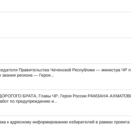
едателя Правительства Чеченской Республики — министра ЧР по 
звания региона — Героя...
го ДОРОГОГО БРАТА, Главы ЧР, Героя России РАМЗАНА АХМАТОВ
абот по предупреждению и...
овка к адресному информированию избирателей в рамках проек