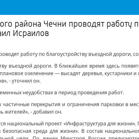
ого района Чечни проводят работу п
аил Исраилов
роводят работу по благоустройству въездной дороги, с
ству въездной дороги. В ближайшее время здесь появя
плановое озеленение — высадят деревья, кустарники и
», - уточнил он.
еменных неудобствах в период проведения работ.
 частичные перекрытия и ограничения парковки в мест
 жителей», - добавил он.
тся национальный проект «Инфраструктура для жизни». 
 безопасная среда для жизни». В состав национально
льной цели. По линии Минстроя России предусмотре