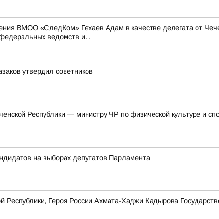
ения ВМОО «СледКом» Гехаев Адам в качестве делегата от Чече
федеральных ведомств и...
азаков утвердил советников
енской Республики — министру ЧР по физической культуре и сп
андидатов на выборах депутатов Парламента
ой Республики, Героя России Ахмата-Хаджи Кадырова Государст