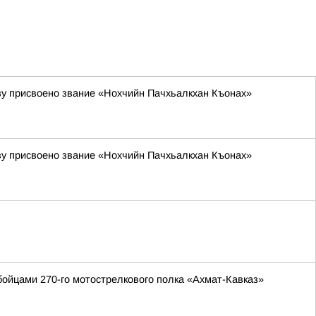
ву присвоено звание «Нохчийн Пачхьалкхан Къонах»
ву присвоено звание «Нохчийн Пачхьалкхан Къонах»
ойцами 270-го мотострелкового полка «Ахмат-Кавказ»