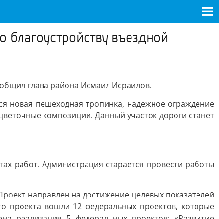
о благоустройству въездной
ообщил глава района Исмаил Исраилов.
тся новая пешеходная тропинка, надежное ограждение
 цветочные композиции. Данный участок дороги станет
ах работ. Администрация старается провести работы
Проект направлен на достижение целевых показателей
го проекта вошли 12 федеральных проектов, которые
на реализация 5 федеральных проектов: «Развитие