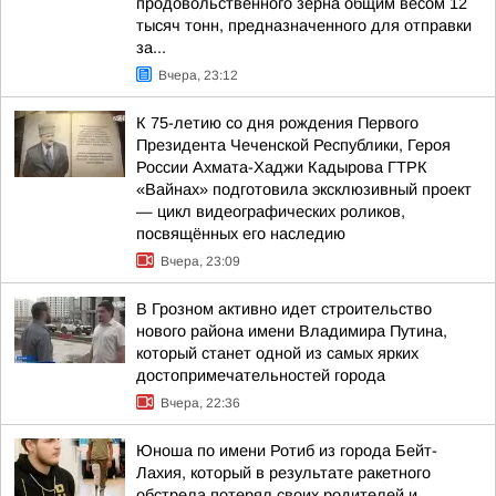
продовольственного зерна общим весом 12
тысяч тонн, предназначенного для отправки
за...
Вчера, 23:12
К 75-летию со дня рождения Первого
Президента Чеченской Республики, Героя
России Ахмата-Хаджи Кадырова ГТРК
«Вайнах» подготовила эксклюзивный проект
— цикл видеографических роликов,
посвящённых его наследию
Вчера, 23:09
В Грозном активно идет строительство
нового района имени Владимира Путина,
который станет одной из самых ярких
достопримечательностей города
Вчера, 22:36
Юноша по имени Ротиб из города Бейт-
Лахия, который в результате ракетного
обстрела потерял своих родителей и