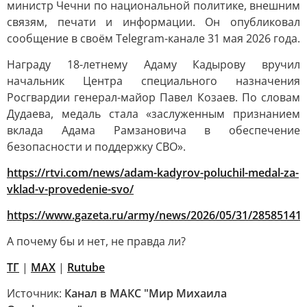
министр Чечни по национальной политике, внешним
связям, печати и информации. Он опубликовал
сообщение в своём Telegram-канале 31 мая 2026 года.
Награду 18-летнему Адаму Кадырову вручил
начальник Центра специального назначения
Росгвардии генерал-майор Павел Козаев. По словам
Дудаева, медаль стала «заслуженным признанием
вклада Адама Рамзановича в обеспечение
безопасности и поддержку СВО».
https://rtvi.com/news/adam-kadyrov-poluchil-medal-za-
vklad-v-provedenie-svo/
https://www.gazeta.ru/army/news/2026/05/31/28585141.
А почему бы и нет, не правда ли?
ТГ
|
МАХ
|
Rutube
Источник:
Канал в МАКС "Мир Михаила