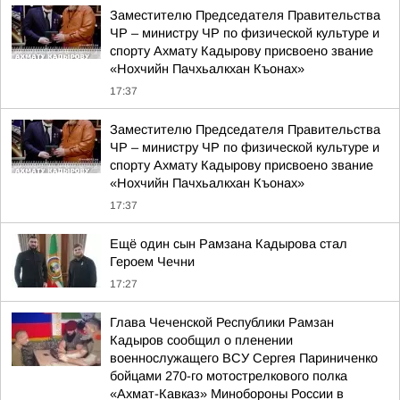
Заместителю Председателя Правительства
ЧР – министру ЧР по физической культуре и
спорту Ахмату Кадырову присвоено звание
«Нохчийн Пачхьалкхан Къонах»
17:37
Заместителю Председателя Правительства
ЧР – министру ЧР по физической культуре и
спорту Ахмату Кадырову присвоено звание
«Нохчийн Пачхьалкхан Къонах»
17:37
Ещё один сын Рамзана Кадырова стал
Героем Чечни
17:27
Глава Чеченской Республики Рамзан
Кадыров сообщил о пленении
военнослужащего ВСУ Сергея Париниченко
бойцами 270-го мотострелкового полка
«Ахмат-Кавказ» Минобороны России в