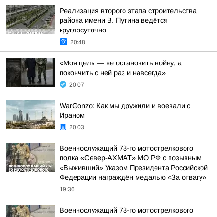
Реализация второго этапа строительства
района имени В. Путина ведётся
круглосуточно
20:48
«Моя цель — не остановить войну, а
покончить с ней раз и навсегда»
20:07
WarGonzo: Как мы дружили и воевали с
Ираном
20:03
Военнослужащий 78-го мотострелкового
полка «Север-АХМАТ» МО РФ с позывным
«Выживший» Указом Президента Российской
Федерации награждён медалью «За отвагу»
19:36
Военнослужащий 78-го мотострелкового