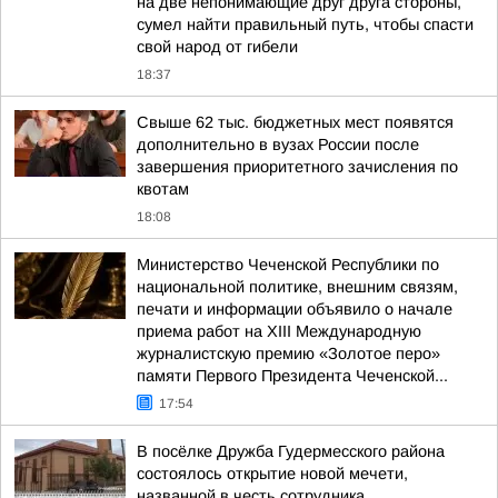
на две непонимающие друг друга стороны,
сумел найти правильный путь, чтобы спасти
свой народ от гибели
18:37
Свыше 62 тыс. бюджетных мест появятся
дополнительно в вузах России после
завершения приоритетного зачисления по
квотам
18:08
Министерство Чеченской Республики по
национальной политике, внешним связям,
печати и информации объявило о начале
приема работ на XIII Международную
журналистскую премию «Золотое перо»
памяти Первого Президента Чеченской...
17:54
В посёлке Дружба Гудермесского района
состоялось открытие новой мечети,
названной в честь сотрудника