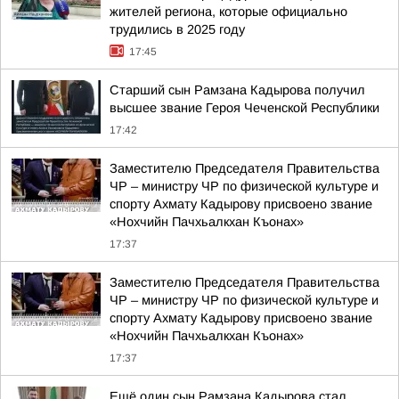
жителей региона, которые официально
трудились в 2025 году
17:45
Старший сын Рамзана Кадырова получил
высшее звание Героя Чеченской Республики
17:42
Заместителю Председателя Правительства
ЧР – министру ЧР по физической культуре и
спорту Ахмату Кадырову присвоено звание
«Нохчийн Пачхьалкхан Къонах»
17:37
Заместителю Председателя Правительства
ЧР – министру ЧР по физической культуре и
спорту Ахмату Кадырову присвоено звание
«Нохчийн Пачхьалкхан Къонах»
17:37
Ещё один сын Рамзана Кадырова стал