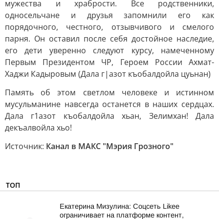
мужества и храбрости. Все родственники,
односельчане и друзья запомнили его как
порядочного, честного, отзывчивого и смелого
парня. Он оставил после себя достойное наследие,
его дети уверенно следуют курсу, намеченному
Первым Президентом ЧР, Героем России Ахмат-
Хаджи Кадыровым (Дала г|азот къобалдойла цуьнан)
Память об этом светлом человеке и истинном
мусульманине навсегда останется в наших сердцах.
Дала г1азот къобалдойла хьан, Зелимхан! Дала
декъалвойла хьо!
Источник:
Канал в МАКС "Мэрия Грозного"
ТОП
Екатерина Мизулина: Соцсеть Likee
ограничивает на платформе контент,