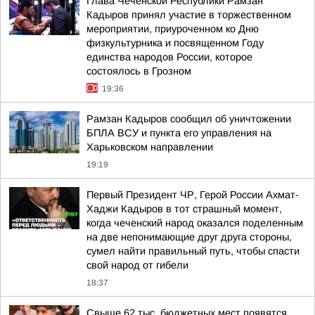
Глава Чеченской Республики Рамзан
Кадыров принял участие в торжественном
мероприятии, приуроченном ко Дню
физкультурника и посвященном Году
единства народов России, которое
состоялось в Грозном
19:36
Рамзан Кадыров сообщил об уничтожении
БПЛА ВСУ и пункта его управления на
Харьковском направлении
19:19
Первый Президент ЧР, Герой России Ахмат-
Хаджи Кадыров в тот страшный момент,
когда чеченский народ оказался поделенным
на две непонимающие друг друга стороны,
сумел найти правильный путь, чтобы спасти
свой народ от гибели
18:37
Свыше 62 тыс. бюджетных мест появятся