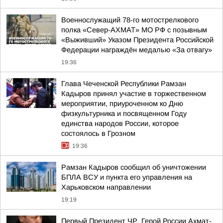
Военнослужащий 78-го мотострелкового
полка «Север-АХМАТ» МО РФ с позывным
«Выживший» Указом Президента Российской
Федерации награждён медалью «За отвагу»
19:36
Глава Чеченской Республики Рамзан
Кадыров принял участие в торжественном
мероприятии, приуроченном ко Дню
физкультурника и посвященном Году
единства народов России, которое
состоялось в Грозном
19:36
Рамзан Кадыров сообщил об уничтожении
БПЛА ВСУ и пункта его управления на
Харьковском направлении
19:19
Первый Президент ЧР, Герой России Ахмат-