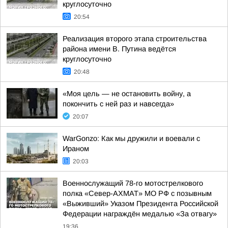
круглосуточно
20:54
Реализация второго этапа строительства
района имени В. Путина ведётся
круглосуточно
20:48
«Моя цель — не остановить войну, а
покончить с ней раз и навсегда»
20:07
WarGonzo: Как мы дружили и воевали с
Ираном
20:03
Военнослужащий 78-го мотострелкового
полка «Север-АХМАТ» МО РФ с позывным
«Выживший» Указом Президента Российской
Федерации награждён медалью «За отвагу»
19:36