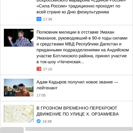
Всероссийского марафона «Единой России»
«Сила России» традиционно проходят по
всей стране ко Дню физкультурника
17:36
Полковник милиции в отставке Умахан
Умаханов, руководивший в 90-е годы силами
и средствами МВД Республики Дагестан и
приданными подразделениями на Андийском
участке Ботлихского района, принял участие
в ток-шоу «Чеченская...
17:10
Адам Кадыров получил новое звание —
лейтенант
17:05
В ГРОЗНОМ ВРЕМЕННО ПЕРЕКРОЮТ
ДВИЖЕНИЕ ПО УЛИЦЕ Х. ОРЗАМИЕВА
16:39