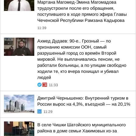
Мартана Магомед-Эмина Магомадова
трудоустроили после его обращения,
поступившего в ходе прямого эфира Главы
Чеченской Республики Рамзана Кадырова
11:39
Ахмед Дудаев: 90-е.. Грозный — по
признанию комиссии ООН, самый
разрушенный город со времён Второй
мировой. Не выплачивались пенсии, не
работали больницы, а по улицам свободно
ходили те, кто вчера похищал и убивал
людей
11:33
Дмитрий Чернышенко: Внутренний туризм в
России вырос на 4,3%, въездной — на 20,1%
11:29
В селе Чишки Шатойского муниципального
района в доме семьи Хакимовых из-за