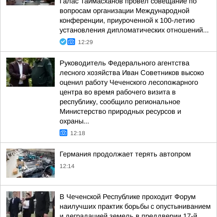
Галас Таймасханов провёл совещание по
вопросам организации Международной
конференции, приуроченной к 100-летию
установления дипломатических отношений...
12:29
Руководитель Федерального агентства
лесного хозяйства Иван Советников высоко
оценил работу Чеченского лесопожарного
центра во время рабочего визита в
республику, сообщило региональное
Министерство природных ресурсов и
охраны...
12:18
Германия продолжает терять автопром
12:14
В Чеченской Республике проходит Форум
наилучших практик борьбы с опустыниванием
и деградацией земель в преддверии 17-й