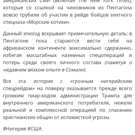
американских СМИ (включая
The New York Times
),
которые со ссылкой на чиновников из Пентагона
вовсю трубили об участии в рейде бойцов элитного
спецназа «Морские котики».
Данный эпизод вскрывает примечательную деталь: в
Пентагоне пока стараются вести себя на
африканском континенте максимально сдержанно,
избегая масштабных наземных спецопераций и
потерь среди своего личного состава
(памятуя о
недавнем вязком опыте в Сомали).
Вся эта история с «грозным нигерийским
спецрейдом» на поверку оказывается прежде всего
громким пиар-ходом администрации Трампа для
внутреннего американского потребителя, нежели
реальной и комплексной операцией по спасению
христианских общин от исламисткой угрозы.
#Нигерия #США