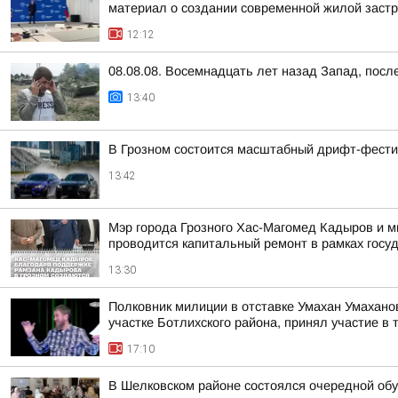
материал о создании современной жилой заст
12:12
08.08.08. Восемнадцать лет назад Запад, пос
13:40
В Грозном состоится масштабный дрифт-фест
13:42
Мэр города Грозного Хас-Магомед Кадыров и м
проводится капитальный ремонт в рамках госуд
13:30
Полковник милиции в отставке Умахан Умахано
участке Ботлихского района, принял участие в 
17:10
В Шелковском районе состоялся очередной об