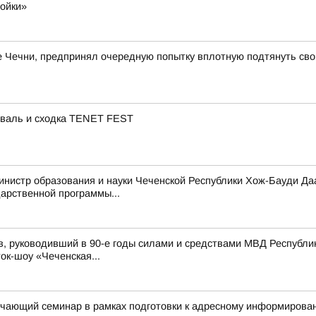
ройки»
ле Чечни, предпринял очередную попытку вплотную подтянуть сво
иваль и сходка TENET FEST
инистр образования и науки Чеченской Республики Хож-Бауди Да
арственной программы...
в, руководивший в 90-е годы силами и средствами МВД Республ
ток-шоу «Чеченская...
учающий семинар в рамках подготовки к адресному информирова