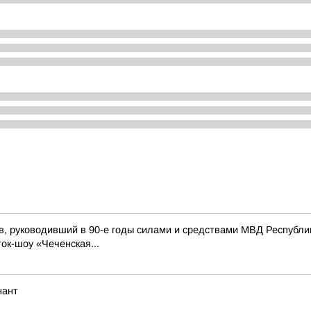
в, руководивший в 90-е годы силами и средствами МВД Республ
ток-шоу «Чеченская...
нант