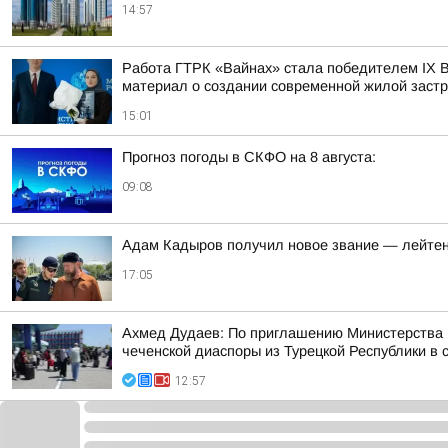
14:57
Работа ГТРК «Вайнах» стала победителем ІХ В
материал о создании современной жилой заст
15:01
Прогноз погоды в СКФО на 8 августа:
09:08
Адам Кадыров получил новое звание — лейте
17:05
Ахмед Дудаев: По приглашению Министерства Ч
чеченской диаспоры из Турецкой Республики в с
12:57