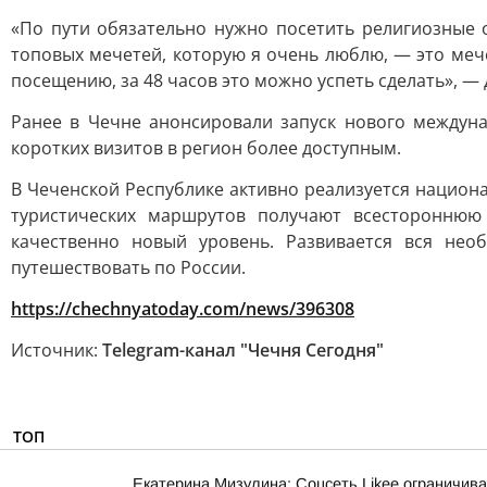
«По пути обязательно нужно посетить религиозные 
топовых мечетей, которую я очень люблю, — это мече
посещению, за 48 часов это можно успеть сделать», — 
Ранее в Чечне анонсировали запуск нового междуна
коротких визитов в регион более доступным.
В Чеченской Республике активно реализуется национа
туристических маршрутов получают всестороннюю 
качественно новый уровень. Развивается вся нео
путешествовать по России.
https://chechnyatoday.com/news/396308
Источник:
Telegram-канал "Чечня Сегодня"
ТОП
Екатерина Мизулина: Соцсеть Likee ограничива