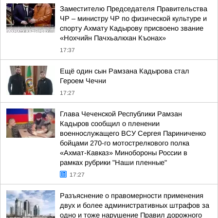
Заместителю Председателя Правительства
ЧР – министру ЧР по физической культуре и
спорту Ахмату Кадырову присвоено звание
«Нохчийн Пачхьалкхан Къонах»
17:37
Ещё один сын Рамзана Кадырова стал
Героем Чечни
17:27
Глава Чеченской Республики Рамзан
Кадыров сообщил о пленении
военнослужащего ВСУ Сергея Париниченко
бойцами 270-го мотострелкового полка
«Ахмат-Кавказ» Минобороны России в
рамках рубрики "Наши пленные"
17:27
Разъяснение о правомерности применения
двух и более административных штрафов за
одно и тоже нарушение Правил дорожного