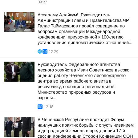
09:37
Ассаламу Алайкум!. Руководитель
Администрации Главы и Правительства ЧР
Галас Таймасханов провёл совещание по
вопросам организации Международной
конференции, приуроченной к 100-летию
установления дипломатических отношений...
12:29
Руководитель Федерального агентства
лесного хозяйства Иван Советников высоко
оценил работу Чеченского лесопожарного
центра во время рабочего визита в
республику, сообщило региональное
Министерство природных ресурсов и
охраны...
12:18
В Чеченской Республике проходит Форум
наилучших практик борьбы с опустыниванием
и деградацией земель в преддверии 17-й
сессии Конференции Сторон Конвенции ООН