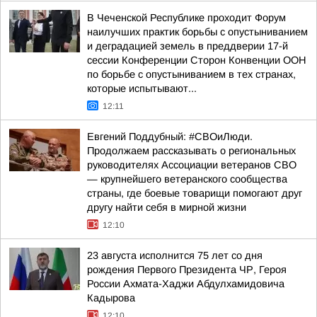
В Чеченской Республике проходит Форум
наилучших практик борьбы с опустыниванием
и деградацией земель в преддверии 17-й
сессии Конференции Сторон Конвенции ООН
по борьбе с опустыниванием в тех странах,
которые испытывают...
12:11
Евгений Поддубный: #СВОиЛюди.
Продолжаем рассказывать о региональных
руководителях Ассоциации ветеранов СВО
— крупнейшего ветеранского сообщества
страны, где боевые товарищи помогают друг
другу найти себя в мирной жизни
12:10
23 августа исполнится 75 лет со дня
рождения Первого Президента ЧР, Героя
России Ахмата-Хаджи Абдулхамидовича
Кадырова
12:10