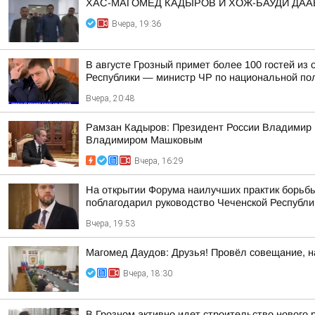
ХАС-МАГОМЕД КАДЫРОВ И ХОЖ-БАУДИ ДА
Вчера, 19:36
В августе Грозный примет более 100 гостей и
Республики — министр ЧР по национальной пол
Вчера, 20:48
Рамзан Кадыров: Президент России Владимир 
Владимиром Машковым
Вчера, 16:29
На открытии Форума наилучших практик борьбы
поблагодарил руководство Чеченской Республи
Вчера, 19:53
Магомед Даудов: Друзья! Провёл совещание, н
Вчера, 18:30
В Грозном активно идет строительство нового