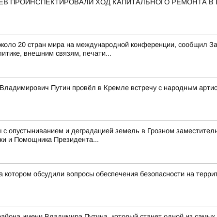
АЕВ ПРОИНСПЕКТИРОВАЛИ ХОД КАПИТАЛЬНОГО РЕМОНТА В
з около 20 стран мира на международной конференции, сообщил 
итике, внешним связям, печати...
Владимирович Путин провёл в Кремле встречу с народным арти
 с опустыниванием и деградацией земель в Грозном заместитель
ки и Помощника Президента...
а котором обсудили вопросы обеспечения безопасности на терри
 района имени Владимира Путина, который станет одной из самых