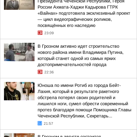
Президента Чеченской Республики, Героя
России Ахмата-Хаджи Кадырова ГТРК
«Вайнах» подготовила эксклюзивный проект
— цикл видеографических роликов,
посвящённых его наследию
23:09
В Грозном активно идет строительство
нового района имени Владимира Путина,
который станет одной из самых ярких
достопримечательностей города
22:36
Юноша по имени Ротиб из города Бейт-
Лахия, который в результате ракетного
обстрела потерял своих родителей и
лишился ноги, сумел обрести современный
протез благодаря помощи Помощника Главы
Чеченской Республики, Секретарь...
21:57
В Грозном в августе состоится