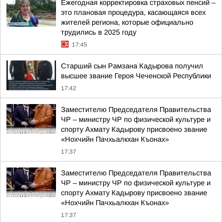
Ежегодная корректировка страховых пенсий –
это плановая процедура, касающаяся всех
жителей региона, которые официально
трудились в 2025 году
17:45
Старший сын Рамзана Кадырова получил
высшее звание Героя Чеченской Республики
17:42
Заместителю Председателя Правительства
ЧР – министру ЧР по физической культуре и
спорту Ахмату Кадырову присвоено звание
«Нохчийн Пачхьалкхан Къонах»
17:37
Заместителю Председателя Правительства
ЧР – министру ЧР по физической культуре и
спорту Ахмату Кадырову присвоено звание
«Нохчийн Пачхьалкхан Къонах»
17:37