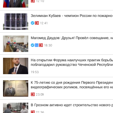
12:10
Зелимхан Кубаев - чемпион России по пожарно
12:41
Магомед Даудов: Друзья! Провёл совещание, н
18:30
На открытии Форума наилучших практик борьбы
поблагодарил руководство Чеченской Республи
19:53
К 75-летию со дня рождения Первого Президен
видеографических роликов, посвящённых его 
23:09
В Грозном активно идет строительство нового
22:36