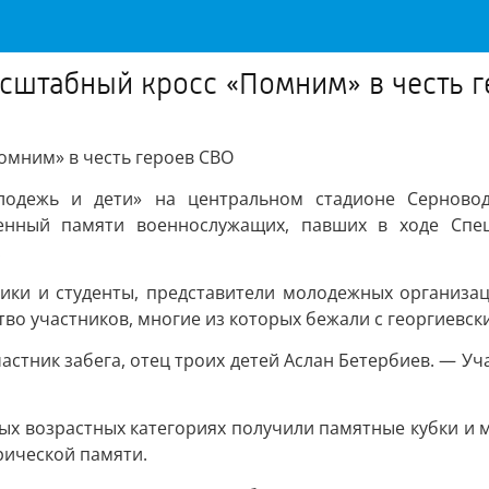
сштабный кросс «Помним» в честь г
мним» в честь героев СВО
лодежь и дети» на центральном стадионе Серновод
щенный памяти военнослужащих, павших в ходе Спе
.
ки и студенты, представители молодежных организац
тво участников, многие из которых бежали с георгиевск
стник забега, отец троих детей Аслан Бетербиев. — Уча
ых возрастных категориях получили памятные кубки и ме
рической памяти.