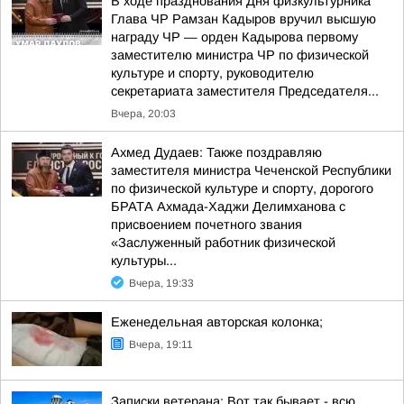
В ходе празднования Дня физкультурника
Глава ЧР Рамзан Кадыров вручил высшую
награду ЧР — орден Кадырова первому
заместителю министра ЧР по физической
культуре и спорту, руководителю
секретариата заместителя Председателя...
Вчера, 20:03
Ахмед Дудаев: Также поздравляю
заместителя министра Чеченской Республики
по физической культуре и спорту, дорогого
БРАТА Ахмада-Хаджи Делимханова с
присвоением почетного звания
«Заслуженный работник физической
культуры...
Вчера, 19:33
Еженедельная авторская колонка;
Вчера, 19:11
Записки ветерана: Вот так бывает - всю