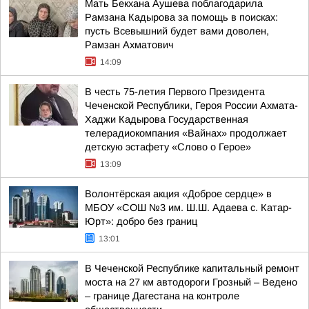
Мать Бекхана Аушева поблагодарила
Рамзана Кадырова за помощь в поисках:
пусть Всевышний будет вами доволен,
Рамзан Ахматович
14:09
В честь 75-летия Первого Президента
Чеченской Республики, Героя России Ахмата-
Хаджи Кадырова Государственная
телерадиокомпания «Вайнах» продолжает
детскую эстафету «Слово о Герое»
13:09
Волонтёрская акция «Доброе сердце» в
МБОУ «СОШ №3 им. Ш.Ш. Адаева с. Катар-
Юрт»: добро без границ
13:01
В Чеченской Республике капитальный ремонт
моста на 27 км автодороги Грозный – Ведено
– границе Дагестана на контроле