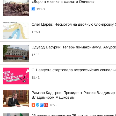
«Дорога жизни» в «салате Оливье»
19:40
Олег Царёв: Несмотря на двойную блокировку
16:50
Эдуард Басурин: Теперь по-максимуму!. Амурс
16:18
С 1 августа стартовала всероссийская социаль
18:43
Рамзан Кадыров: Президент России Владимир 
Владимиром Машковым
16:29
23 августа исполнится 75 лет со дня рождени