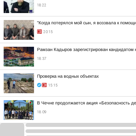
18:22
"Когда потерялся мой сын, я воззвала к помощ
20:15
Рамзан Кадыров зарегистрирован кандидатом 
18:37
Проверка на водных объектах
15:15
В Чечне продолжается акция «Безопасность д
18:09