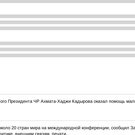
го Президента ЧР Ахмата-Хаджи Кадырова оказал помощь мальчи
з около 20 стран мира на международной конференции, сообщил 
итике, внешним связям, печати...