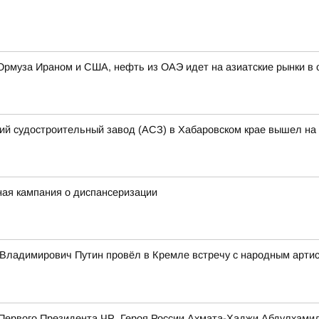
 Ормуза Ираном и США, нефть из ОАЭ идет на азиатские рынки 
кий судостроительный завод (АСЗ) в Хабаровском крае вышел на 
ная кампания о диспансеризации
Владимирович Путин провёл в Кремле встречу с народным арти
я Первого Президента ЧР, Героя России Ахмата-Хаджи Абдулхам