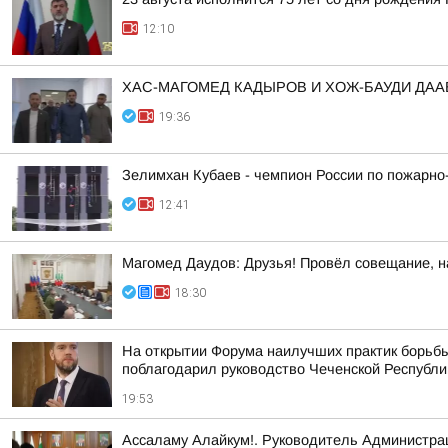
12:10
ХАС-МАГОМЕД КАДЫРОВ И ХОЖ-БАУДИ ДА
19:36
Зелимхан Кубаев - чемпион России по пожарно
12:41
Магомед Даудов: Друзья! Провёл совещание, н
18:30
На открытии Форума наилучших практик борьбы
поблагодарил руководство Чеченской Республи
19:53
Ассаламу Алайкум!. Руководитель Администра