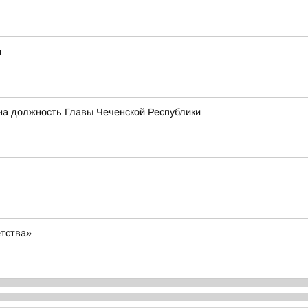
и
на должность Главы Чеченской Республики
етства»