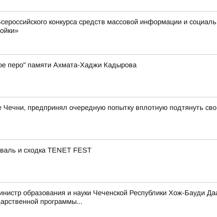
сероссийского конкурса средств массовой информации и социал
ройки»
ое перо" памяти Ахмата-Хаджи Кадырова
ле Чечни, предпринял очередную попытку вплотную подтянуть сво
иваль и сходка TENET FEST
инистр образования и науки Чеченской Республики Хож-Бауди Да
арственной программы...