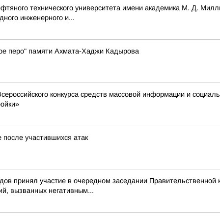
ефтяного технического университета имени академика М. Д. Милл
ного инженерного и...
ое перо" памяти Ахмата-Хаджи Кадырова
Всероссийского конкурса средств массовой информации и социал
ройки»
е после участившихся атак
ов принял участие в очередном заседании Правительственной к
й, вызванных негативным...