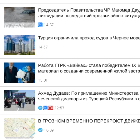
Председатель Правительства ЧР Магомед Дауд
ликвидации последствий чрезвычайных ситуаци
14:37
Турция ограничила проход судов в Черное мор
14:57
Работа ГТРК «Вайнах» стала победителем ІХ В
материал о создании современной жилой заст
15:01
Ахмед Дудаев: По приглашению Министерства Ч
чеченской диаспоры из Турецкой Республики в с
12:57
В ГРОЗНОМ ВРЕМЕННО ПЕРЕКРОЮТ ДВИЖЕ
16:39