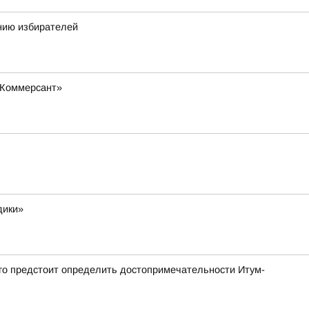
нию избирателей
«Коммерсант»
дики»
ого предстоит определить достопримечательности Итум-