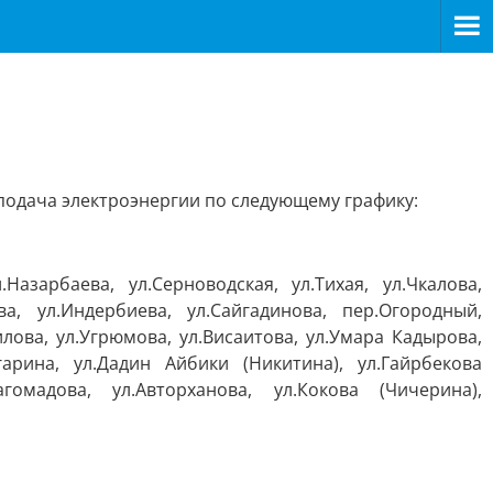
подача электроэнергии по следующему графику:
.Назарбаева, ул.Серноводская, ул.Тихая, ул.Чкалова,
ова, ул.Индербиева, ул.Сайгадинова, пер.Огородный,
илова, ул.Угрюмова, ул.Висаитова, ул.Умара Кадырова,
агарина, ул.Дадин Айбики (Никитина), ул.Гайрбекова
гомадова, ул.Авторханова, ул.Кокова (Чичерина),