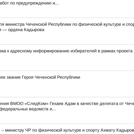
абот по предупреждению и...
я министра Чеченской Республики по физической культуре и спо
ки — ордена Кадырова
овка к адресному информированию избирателей в рамках проек
е звание Героя Чеченской Республики
ения ВМОО «СледКом» Гехаев Адам в качестве делегата от Чече
федеральных ведомств и...
– министру ЧР по физической культуре и спорту Ахмату Кадыров