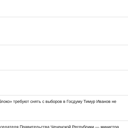
блоко» требуют снять с выборов в Госдуму Тимур Иванов не
едателя Правительства Чеченской Республики — министра