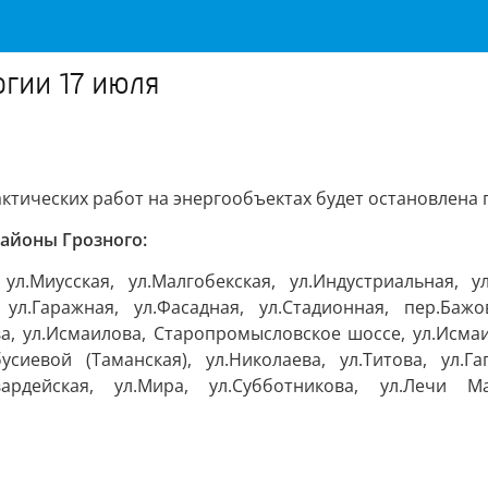
гии 17 июля
тических работ на энергообъектах будет остановлена 
районы Грозного:
, ул.Миусская, ул.Малгобекская, ул.Индустриальная, ул
, ул.Гаражная, ул.Фасадная, ул.Стадионная, пер.Баж
ева, ул.Исмаилова, Старопромысловское шоссе, ул.Исма
бусиевой (Таманская), ул.Николаева, ул.Титова, ул.Г
Гвардейская, ул.Мира, ул.Субботникова, ул.Лечи Ма