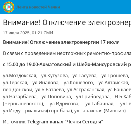
Внимание! Отключение электроэнер
СМИ
17 июля 2025, 01:21
Внимание! Отключение электроэнергии 17 июля
В связи с проведением неотложных ремонтно-профилак
с 15.00 до 19.00-Ахматовский и Шейх-Мансуровский 
ул.Моздокская, ул.Кутузова, ул.Тасуева, ул.Трошева
ул.Терская, ул.Иналова, ул.Кошевого, ул.Алтайская
пер.Донской, ул.Б.Батаева, ул.Астраханская, ул.Баша
ул.Назарбаева, ул.Поповича, ул.Грибоедова, Н.Б.Ха
(Чернышевского), ул.Идрисова, ул.Табачная, ул.
ул.Индустриальная(торг.база), ул.Гаражная (Минфин)
Источник:
Telegram-канал "Чечня Сегодня"