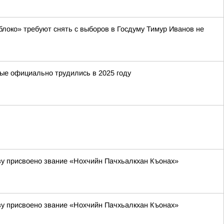
блоко» требуют снять с выборов в Госдуму Тимур Иванов не
рые официально трудились в 2025 году
ву присвоено звание «Нохчийн Пачхьалкхан Къонах»
ву присвоено звание «Нохчийн Пачхьалкхан Къонах»