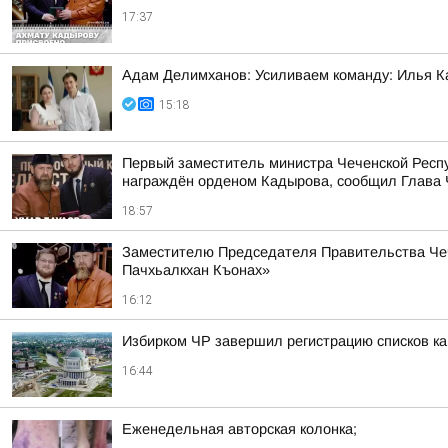
17:37
Адам Делимханов: Усиливаем команду: Илья К
15:18
Первый заместитель министра Чеченской Респу
награждён орденом Кадырова, сообщил Глава 
18:57
Заместителю Председателя Правительства Чеч
Пачхьалкхан Къонах»
16:12
Избирком ЧР завершил регистрацию списков к
16:44
Еженедельная авторская колонка;