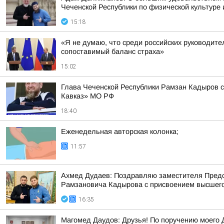
Чеченской Республики по физической культур
15:18
«Я не думаю, что среди российских руководител
сопоставимый баланс страха»
15:02
Глава Чеченской Республики Рамзан Кадыров с
Кавказ» МО РФ
18:40
Еженедельная авторская колонка;
11:57
Ахмед Дудаев: Поздравляю заместителя Предс
Рамзановича Кадырова с присвоением высшего 
16:35
Магомед Даудов: Друзья! По поручению мое